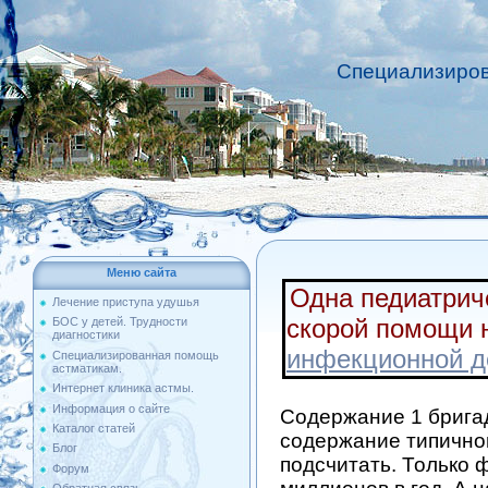
Специализиров
Меню сайта
Одна педиатрич
Лечение приступа удушья
скорой помощи 
БОС у детей. Трудности
диагностики
инфекционной д
Специализированная помощь
астматикам.
Интернет клиника астмы.
Информация о сайте
Содержание 1 бригад
Каталог статей
содержание типично
Блог
подсчитать. Только 
Форум