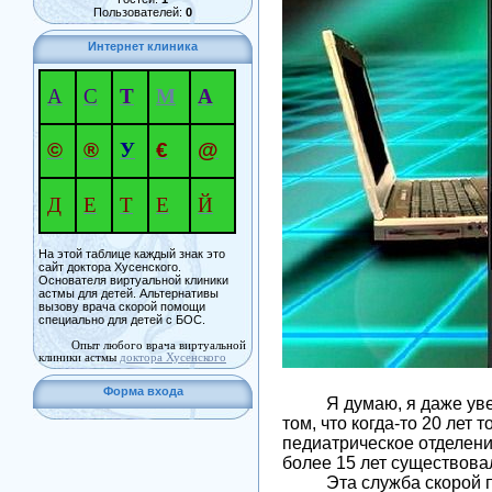
Пользователей:
0
Интернет клиника
А
С
Т
М
А
©
®
У
€
@
Д
Е
Т
Е
Й
На этой таблице каждый знак это
сайт доктора Хусенского.
Основателя виртуальной клиники
астмы для детей. Альтернативы
вызову врача скорой помощи
специально для детей с БОС.
Опыт любого врача виртуальной
клиники астмы
доктора Хусенского
Форма входа
Я думаю, я даже уверен
том, что когда-то 20 ле
педиатрическое отделени
более 15 лет существовал
Эта служба скорой пом