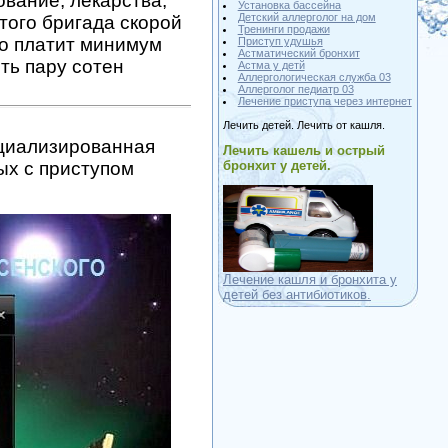
ование, лекарства,
Установка бассейна
Детский аллерголог на дом
того бригада скорой
Тренинги продажи
во платит минимум
Приступ удушья
Астматический бронхит
ть пару сотен
Астма у детй
Аллергологическая служба 03
Аллерголог педиатр 03
Лечение приступа через интернет
Лечить детей. Лечить от кашля.
циализированная
Лечить кашель и острый
ых с приступом
бронхит у детей.
Лечение кашля и бронхита у
детей без антибиотиков.