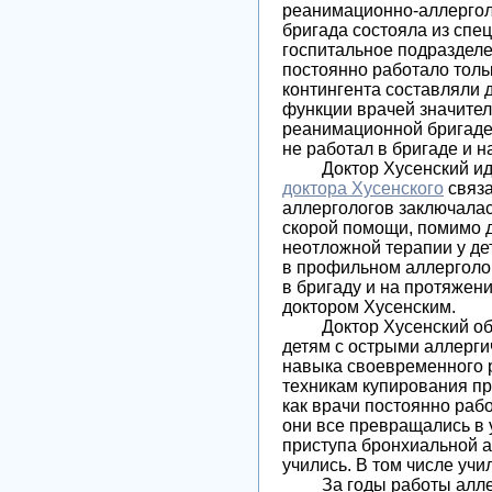
реанимационно-аллергол
бригада состояла из спе
госпитальное подразделе
постоянно работало толь
контингента составляли 
функции врачей значител
реанимационной бригаде с
не работал в бригаде и н
Доктор Хусенский идеол
доктора Хусенского
связа
аллергологов заключалас
скорой помощи, помимо д
неотложной терапии у де
в профильном аллерголог
в бригаду и на протяжен
доктором Хусенским.
Доктор Хусенский обуч
детям с острыми аллерги
навыка своевременного р
техникам купирования пр
как врачи постоянно рабо
они все превращались в
приступа бронхиальной а
учились. В том числе уч
За годы работы аллерг