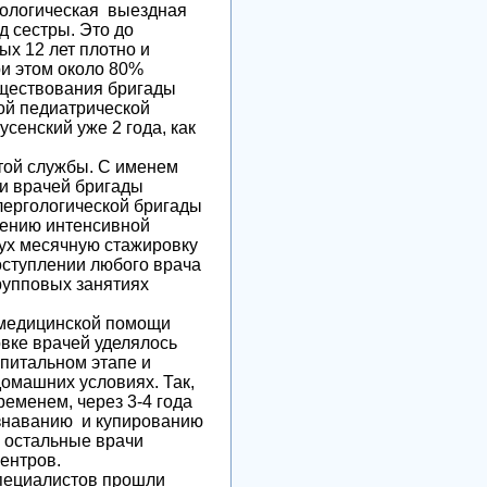
гологическая выездная
д сестры. Это до
х 12 лет плотно и
ри этом около 80%
уществования бригады
ой педиатрической
сенский уже 2 года, как
той службы. С именем
ки врачей бригады
лергологической бригады
дению интенсивной
вух месячную стажировку
оступлении любого врача
групповых занятиях
медицинской помощи
вке врачей уделялось
питальном этапе и
омашних условиях. Так,
ременем, через 3-4 года
ознаванию и купированию
е остальные врачи
центров.
пециалистов прошли