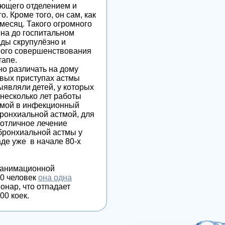
ующего отделением и
 Кроме того, он сам, как
месяц. Такого огромного
 на до госпитальном
ады скрупулёзно и
ного совершенствования
тапе.
о различать на дому
рвых приступах астмы
выявляли
детей, у которых
несколько лет работы
стмой в инфекционный
ронхиальной астмой, для
 отличное лечение
 бронхиальной астмы у
де уже в начале 80-х
еанимационной
00 человек
она одна
онар, что отпадает
00 коек.