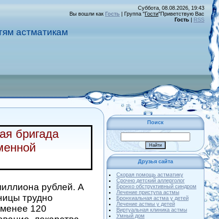
Суббота, 08.08.2026, 19:43
Вы вошли как
Гость
|
Группа
"
Гости
"
Приветствую Вас
Гость
|
RSS
тям астматикам
Поиск
ая бригада
еменной
Друзья сайта
Скорая помощь астматику
Срочно детский аллерголог
миллиона рублей. А
Бронхо обструктивный синдром
Лечение приступа астмы
ницы трудно
Бронхиальная астма у детей
Лечение астмы у детей
 менее 120
Виртуальная клиника астмы
Умный дом