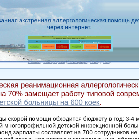
анная экстренная аллергологическая помощь де
через интернет.
Главная
|
Мой профиль
|
Регистрация
|
Выход
|
Вход
еская реанимационная аллергологическ
на 70% замещает работу типовой совр
етской больницы на 600 коек
.
ы скорой помощи обходится бюджету в год: 3-4 
й многопрофильной детской инфекционной боль
фонд зарплаты составляет на 700 сотрудников не