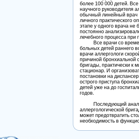
более 100 000 детей. Вс
научного руководителя а
обычный линейный врач б
личного практического о
этапе у одного врача не 
постоянно анализировал
лечебного процесса при 
Все врачи со временем,
больных детей раннего в
врачи аллергологи скоро
причиной бронхиальной о
бригады, практически к 
стационар. И организова
постановки на диспансер
острого приступа бронхи
детей уже на до госпита
годов.
Последующий анализ и 
аллергологической брига
может предотвратить сто
необходимость в функци