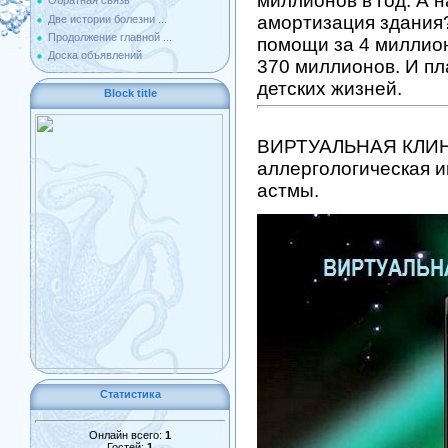
миллионов в год. А 
Обратная связь
амортизация здания?
Две истории болезни ...
Продолжение главной ...
помощи за 4 миллион
Доска объявлений
370 миллионов. И пл
детских жизней.
Block title
ВИРТУАЛЬНАЯ КЛИНИ
аллергологическая и
астмы.
Статистика
Онлайн всего:
1
Гостей:
1