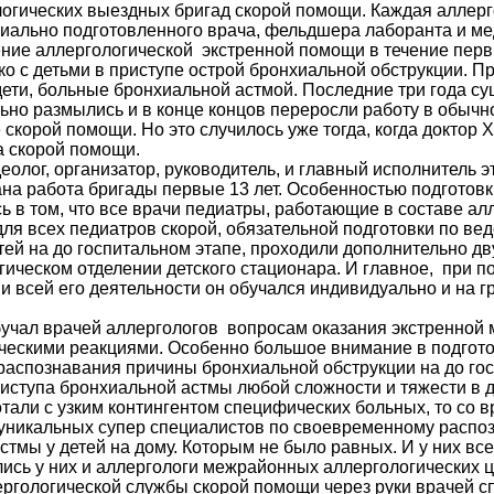
огических выездных бригад скорой помощи. Каждая аллер
циально подготовленного врача, фельдшера лаборанта и ме
ние аллергологической экстренной помощи в течение первы
ко с детьми в приступе острой бронхиальной обструкции. П
дети, больные бронхиальной астмой. Последние три года с
ьно размылись и в конце концов переросли работу в обычн
корой помощи. Но это случилось уже тогда, когда доктор Ху
а скорой помощи.
ог, организатор, руководитель, и главный исполнитель э
на работа бригады первые 13 лет. Особенностью подготов
ь в том, что все врачи педиатры, работающие в составе ал
ля всех педиатров скорой, обязательной подготовки по ве
тей на до госпитальном этапе, проходили дополнительно д
ическом отделении детского стационара. И главное, при п
ии всей его деятельности он обучался индивидуально и на 
ал врачей аллергологов вопросам оказания экстренной 
ческими реакциями. Особенно большое внимание в подгото
аспознавания причины бронхиальной обструкции на до гос
иступа бронхиальной астмы любой сложности и тяжести в д
тали с узким контингентом специфических больных, то со в
 уникальных супер специалистов по своевременному расп
стмы у детей на дому. Которым не было равных. И у них вс
ились у них и аллергологи межрайонных аллергологических 
ологической службы скорой помощи через руки врачей с