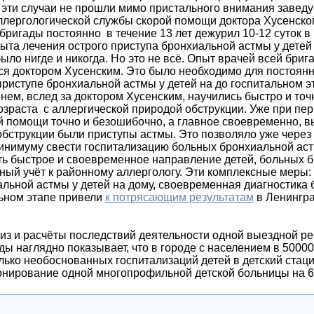
е эти случаи не прошли мимо пристального внимания завед
ллергологической службы скорой помощи доктора Хусенского.
ригады постоянно в течение 13 лет дежурил 10-12 суток в 
пыта лечения острого приступа бронхиальной астмы у детей
было нигде и никогда. Но это не всё. Опыт врачей всей бриг
ся доктором Хусенским. Это было необходимо для постоян
приступе бронхиальной астмы у детей на до госпитальном э
 вслед за доктором Хусенским, научились быстро и точн
озраста с аллергической природой обструкции. Уже при пе
й помощи точно и безошибочно, а главное своевременно, 
бструкции были приступы астмы. Это позволяло уже через 
минимуму свести госпитализацию больных бронхиальной а
ть быстрое и своевременное направление детей, больных б
ный учёт к районному аллергологу. Эти комплексные меры:
альной астмы у детей на дому, своевременная диагностика
льном этапе привели
к потрясающим результатам
в Ленингра
расчёты последствий деятельности одной выездной р
ды наглядно показывает, что в городе с населением в 5000
лько необоснованных госпитализаций детей в детский стаци
онирование одной многопрофильной детской больницы на 6