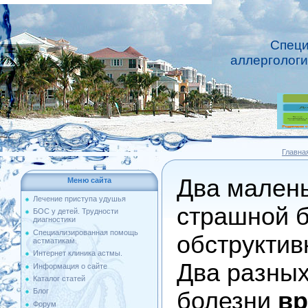
Специ
аллергологи
Главна
Два малень
Меню сайта
Лечение приступа удушья
страшной б
БОС у детей. Трудности
диагностики
Специализированная помощь
обструкти
астматикам.
Интернет клиника астмы.
Два разных
Информация о сайте
Каталог статей
Блог
болезни
вр
Форум