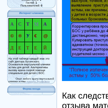
Гостей:
1
Пользователей:
0
Интернет клиника
А
С
Т
М
А
©
®
У
€
@
Д
Е
Т
Е
Й
На этой таблице каждый знак это
сайт доктора Хусенского.
Основателя виртуальной клиники
астмы для детей. Альтернативы
вызову врача скорой помощи
специально для детей с БОС.
Опыт любого врача виртуальной
клиники астмы
доктора Хусенского
Форма входа
Как следст
отзыва мат