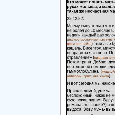
Кто может понять мать
руках малыша, а малы
такая же несчастная м
23.12.82.
Моему сыну только что и
не болел до 10 месяцев. 
недели каждый раз осло
диагностированные приступы 
) Тяжелые 
прим.авт.
сайта
кашель. Бисептол, микст
поправиться и снова. П
отравление» (
пищевая алле
Потом грипп. Добрая док
неотложной помощи сдел
гаммоглобулина. (
мощнейш
)
аллергии. прим. авт.
сайта
И вот сегодня мы наконе
Пришли домой, уже час н
беспокойный, никак не м
сухо покашливает. Вдруг 
романа это знание?) я по
выдоха. Зову мужа- выз