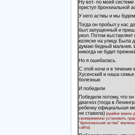
Ну вот- по моей системе
приступ бронхиальной ас
У него астмы и мы будем
Тогда он пробыл у нас до
был запущенный и пришл
укол. Потом выставляет 
коляске на улицу. Была д
думаю бедный мальчик. 
никогда не будет прежн
Но я ошибалась.
С этой ночи и в течение 
Хусенский и наша семья 
болезнью
И победили
Победили потому, что он
диагноз (тогда в Ленинг
ребенку официальная ме
не ставила)
.(крайне важно 
своевременно установить пра
"бронхиальная астма" маленьк
сайта)