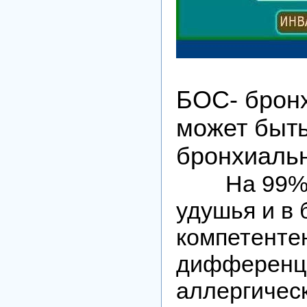
БОС- бронх
может быть
бронхиальн
На 99% су
удушья и в 
компетенте
дифференци
аллергическ