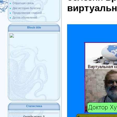
Обратная связь
виртуальн
Две истории болезни ...
Продолжение главной ...
Доска объявлений
Block title
Статистика
Онлайн всего:
1