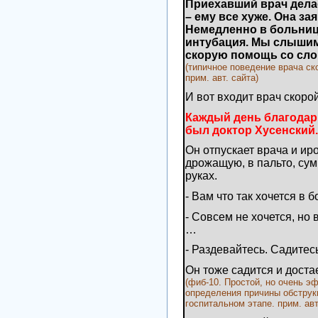
Приехавший врач дела
– ему все хуже. Она за
Немедленно в больниц
интубация. Мы слышим,
скорую помощь со сло
(типичное поведение врача с
прим. авт. сайта)
И вот входит врач скоро
Каждый день благодарю 
был доктор Хусенский.
Он отпускает врача и ир
дрожащую, в пальто, сум
руках.
- Вам что так хочется в 
- Совсем не хочется, но 
…
- Раздевайтесь. Садитес
Он тоже садится и доста
(фиб-10. Простой, но очень 
определения причины обструкц
госпитальном этапе. прим. авт